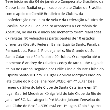
Teve início no dia 04 de janeiro o Campeonato Brasileiro da
Classe Laser Radial organizado pelo Iate Clube de Brasília,
com o apoio do Comitê Brasileiro de Clubes, da
Confederação Brasileira de Vela e da Federação Náutica de
Brasília. No dia 05 de janeiro aconteceu a Cerimônia de
Abertura, no dia 06 o início até momento foram realizadas
07 regatas, 90 velejadores participantes de 10 estados
diferentes (Distrito Federal, Bahia, Espírito Santo, Paraíba,
Pernambuco, Paraná, Rio de Janeiro, Rio Grande do Sul,
Santa Catarina e São Paulo) e 20 clubes. O campeão até o
momento é Andrey de Oliveira Godoy do Iate Clube Lago de
Itaipú no Paraná, seguido por Odile Ginaid do Iate Clube do
Espírito Santo/MB, em 3º Lugar Gabriela Marques Kidd do
Iate Clube do Rio de Janeiro/MB/CBC, em 4º Lugar José
Ireneu da Silva do Iate Clube de Santa Catarina e em 5º
lugar Gabriel Medeiros Königsfeld do Iate Clube do Rio de
Janeiro/CBC. Na categoria Pré-Master Johann Fenselau do
Iate Clube de Brasília/CBC está em 1º lugar, Fábio Suyama