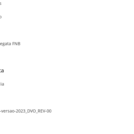
s
o
Regata FNB
ta
lia
-versao-2023_DVO_REV-00