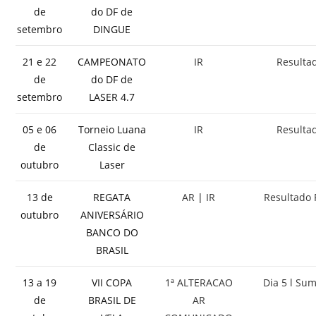
de
do DF de
setembro
DINGUE
21 e 22
CAMPEONATO
IR
Resulta
de
do DF de
setembro
LASER 4.7
05 e 06
Torneio Luana
IR
Resulta
de
Classic de
outubro
Laser
13 de
REGATA
AR
|
IR
Resultado 
outubro
ANIVERSÁRIO
BANCO DO
BRASIL
13 a 19
VII COPA
1ª ALTERACAO
Dia 5 l Su
de
BRASIL DE
AR