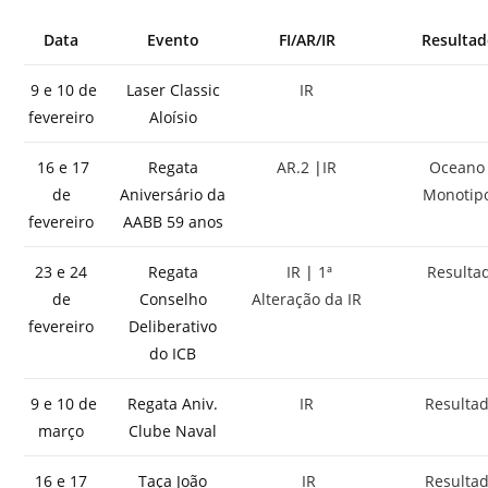
Data
Evento
FI/AR/IR
Resulta
9 e 10 de
Laser Classic
IR
fevereiro
Aloísio
16 e 17
Regata
AR.2
|
IR
Ocean
de
Aniversário da
Monotip
fevereiro
AABB 59 anos
23 e 24
Regata
IR
|
1ª
Resulta
de
Conselho
Alteração da IR
fevereiro
Deliberativo
do ICB
9 e 10 de
Regata Aniv.
IR
Resulta
março
Clube Naval
16 e 17
Taça João
IR
Resulta