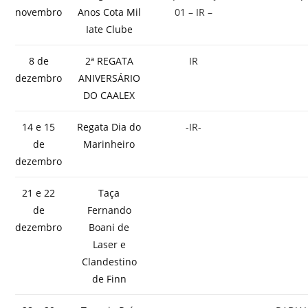
novembro
Anos Cota Mil
01 – IR –
Iate Clube
8 de
2ª REGATA
IR
dezembro
ANIVERSÁRIO
DO CAALEX
14 e 15
Regata Dia do
-IR-
de
Marinheiro
dezembro
21 e 22
Taça
de
Fernando
dezembro
Boani de
Laser e
Clandestino
de Finn