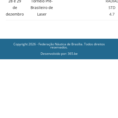
28 e 29
Torneio Pré-
RADIA
de
Brasileiro de
STD
dezembro
Laser
4.7
Copyright 2026 - Federação Náutica de Brasília. Todos direitos
reservados.
Desenvolvido por:
365.be