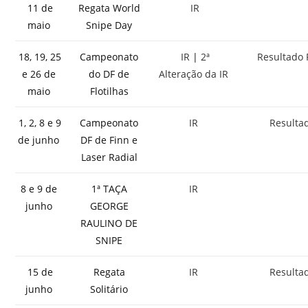
11 de
Regata World
IR
maio
Snipe Day
18, 19, 25
Campeonato
IR
|
2ª
Resultado 
e 26 de
do DF de
Alteração da IR
maio
Flotilhas
1, 2, 8 e 9
Campeonato
IR
Resulta
de junho
DF de Finn e
Laser Radial
8 e 9 de
1ª TAÇA
IR
junho
GEORGE
RAULINO DE
SNIPE
15 de
Regata
IR
Resulta
junho
Solitário