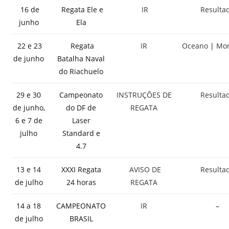
16 de
Regata Ele e
IR
Resulta
junho
Ela
22 e 23
Regata
IR
Oceano
|
Mon
de junho
Batalha Naval
do Riachuelo
29 e 30
Campeonato
INSTRUÇÕES DE
Resulta
de junho,
do DF de
REGATA
6 e 7 de
Laser
julho
Standard e
4.7
13 e 14
XXXI Regata
AVISO DE
Resulta
de julho
24 horas
REGATA
14 a 18
CAMPEONATO
IR
–
de julho
BRASIL