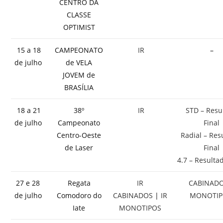
CENTRO DA
CLASSE
OPTIMIST
15 a 18
CAMPEONATO
IR
–
de julho
de VELA
JOVEM de
BRASÍLIA
18 a 21
38º
IR
STD – Resu
de julho
Campeonato
Final
Centro-Oeste
Radial – Res
de Laser
Final
4.7 – Resulta
27 e 28
Regata
IR
CABINAD
de julho
Comodoro do
CABINADOS
|
IR
MONOTI
Iate
MONOTIPOS