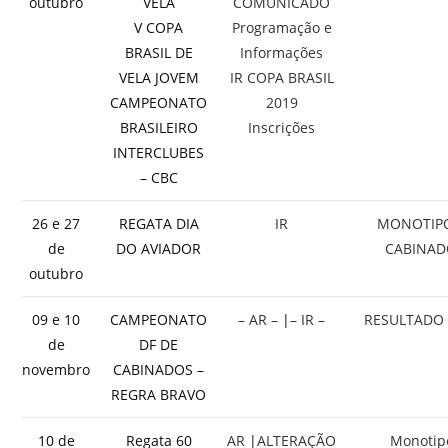
outubro
VELA
COMUNICADO
V COPA
Programação e
BRASIL DE
Informações
VELA JOVEM
IR COPA BRASIL
CAMPEONATO
2019
BRASILEIRO
Inscrições
INTERCLUBES
– CBC
26 e 27
REGATA DIA
IR
MONOTIP
de
DO AVIADOR
CABINAD
outubro
09 e 10
CAMPEONATO
– AR –
|
– IR –
RESULTADO 
de
DF DE
novembro
CABINADOS –
REGRA BRAVO
10 de
Regata 60
AR
|
ALTERAÇÃO
Monotip