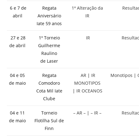
6 e 7 de
Regata
1ª Alteração da
Resulta
abril
Aniversário
IR
Iate 59 anos
27 e 28
1º Torneio
IR
Resulta
de abril
Guilherme
Raulino
de Laser
04 e 05
Regata
AR
|
IR
Monotipos
|
de maio
Comodoro
MONOTIPOS
Cota Mil Iate
|
IR OCEANOS
Clube
04 e 11
Torneio
– AR –
|
– IR –
Resulta
de maio
Flotilha Sul de
Finn