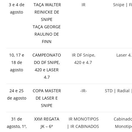
3 e 4 de
TAÇA WALTER
IR
Snipe
|
F
agosto
REINICKE DE
SNIPE
TAÇA GEORGE
RAULINO DE
FINN
10, 17 e
CAMPEONATO
IR DF Snipe,
Laser 4
18 de
DO DF SNIPE,
420 e 4.7
agosto
420 e LASER
4.7
24 e 25
COPA MASTER
-IR-
STD
|
Radial
de agosto
DE LASER E
SNIPE
31 de
XXVI REGATA
IR MONOTIPOS
Cabinad
agosto, 1º,
JK – 6ª
|
IR CABINADOS
Monotip