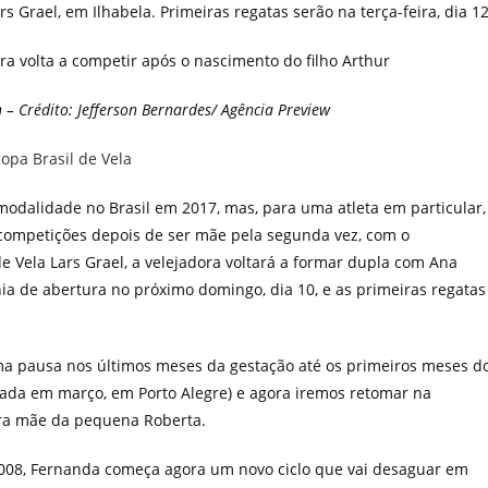
s Grael, em Ilhabela. Primeiras regatas serão na terça-feira, dia 1
a volta a competir após o nascimento do filho Arthur
– Crédito: Jefferson Bernardes/ Agência Preview
 modalidade no Brasil em 2017, mas, para uma atleta em particular,
 competições depois de ser mãe pela segunda vez, com o
de Vela Lars Grael, a velejadora voltará a formar dupla com Ana
ia de abertura no próximo domingo, dia 10, e as primeiras regatas
ma pausa nos últimos meses da gestação até os primeiros meses d
tada em março, em Porto Alegre) e agora iremos retomar na
era mãe da pequena Roberta.
008, Fernanda começa agora um novo ciclo que vai desaguar em