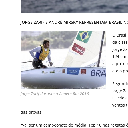
JORGE ZARIF E ANDRÉ MIRSKY REPRESENTAM BRASIL N
O Brasi
da class
Jorge Za
124 emba
a próxim
até o pr
Segundo
Jorge Z
Jorge Zarif durante o Aquece Rio 2016
O velej
ventos t
das provas.
“Vai ser um campeonato de média. Top 10 nas regatas é