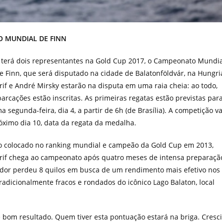
O MUNDIAL DE FINN
l terá dois representantes na Gold Cup 2017, o Campeonato Mundia
e Finn, que será disputado na cidade de Balatonföldvár, na Hungri
rif e André Mirsky estarão na disputa em uma raia cheia: ao todo,
rcações estão inscritas. As primeiras regatas estão previstas par
a segunda-feira, dia 4, a partir de 6h (de Brasília). A competição va
óximo dia 10, data da regata da medalha.
 colocado no ranking mundial e campeão da Gold Cup em 2013,
arif chega ao campeonato após quatro meses de intensa preparaçã
ador perdeu 8 quilos em busca de um rendimento mais efetivo nos
radicionalmente fracos e rondados do icônico Lago Balaton, local
 bom resultado. Quem tiver esta pontuação estará na briga. Cresci