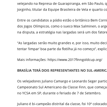
velejando na Represa de Guarapiranga, em São Paulo, qu
Jorginho, titular da Equipe Brasileira de Vela e quarto c
Entre os candidatos a pódio estão o britânico Bem Corni
dos Jogos Olímpicos, como o sueco Max Salminen, o arge
na disputa, a estratégia nas largadas será um dos fato
“As largadas serão muito grandes e, por isso, muito dec
tentar ‘limpar’ boa parte da flotilha já no começo”, explic
Mais informações: https://www.2017finngoldcup.org/
BRASÍLIA TERÁ DOIS REPRESENTANTES NO SUL-AMERIC
Os velejadores Juliano Camargo e Leonardo Seger parti
Campeonato Sul Americano da Classe Finn, que começ
no YCSA em SP, durante o feriado de 7 de Setembro.
Juliano é bi-campeão distrital da classe, foi 10º coloca