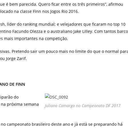
e é bem parecida. Quero ficar entre os três primeiros”, afirmou
olocado na classe Finn nos Jogos Rio 2016.
sh, líder do ranking mundial; e velejadores que ficaram no top 10
ntino Facundo Olezza e o australiano Jake Lilley. Com tantos barc
res mais importantes na competição.
isivas. Pretendo sair um pouco mais no limite do que o normal par
ou Jorge Zarif.
ANO DE FINN
ciparão do
a na próxima semana
Juliano Camargo no Campeonato DF 2017
do no campeonato brasileiro deste ano e já está se preparando há