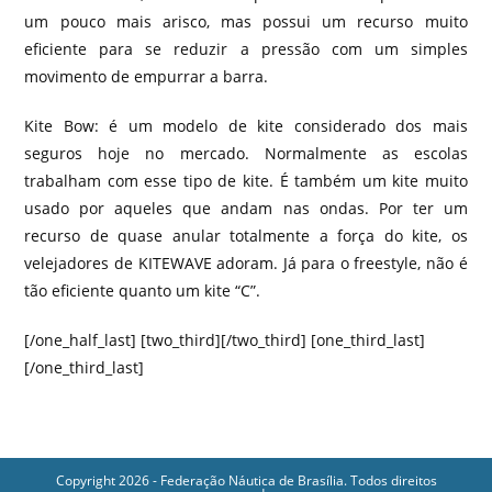
um pouco mais arisco, mas possui um recurso muito
eficiente para se reduzir a pressão com um simples
movimento de empurrar a barra.
Kite Bow: é um modelo de kite considerado dos mais
seguros hoje no mercado. Normalmente as escolas
trabalham com esse tipo de kite. É também um kite muito
usado por aqueles que andam nas ondas. Por ter um
recurso de quase anular totalmente a força do kite, os
velejadores de KITEWAVE adoram. Já para o freestyle, não é
tão eficiente quanto um kite “C”.
[/one_half_last] [two_third][/two_third] [one_third_last]
[/one_third_last]
Copyright 2026 - Federação Náutica de Brasília. Todos direitos