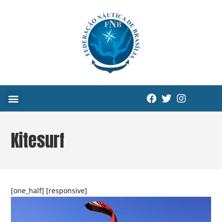
Kitesurf
[one_half] [responsive]