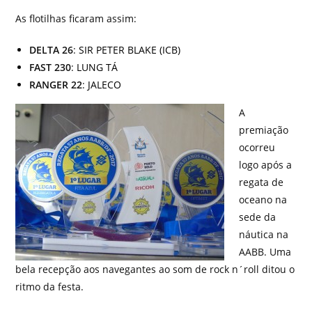
As flotilhas ficaram assim:
DELTA 26
:
SIR PETER BLAKE (ICB)
FAST 230
:
LUNG TÁ
RANGER 22
:
JALECO
A
premiação
ocorreu
logo após a
regata de
oceano na
sede da
náutica na
AABB. Uma
bela recepção aos navegantes ao som de rock n´roll ditou o
ritmo da festa.